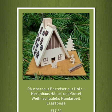
Shop
Über uns
Vertrag widerrufen
Warenkorb
Widerrufsbelehrung / Muster-Widerrufsformular
Zahlung und Versand
Räucherhaus Bastelset aus Holz –
Hexenhaus Hänsel und Gretel
Weihnachtsdeko Handarbeit
Erzgebirge
€
17,50