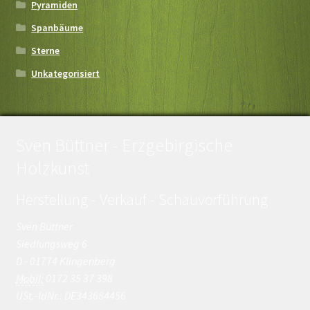
Pyramiden
Spanbäume
Sterne
Unkategorisiert
Sven Büttner - Erzgebirgische
Holzkunst
Herstellung - Verkauf - Schauvorführung
Sven Büttner
Siedlungsweg 6
D - 01774 Klingenberg
Mobil:
0172 35 37 398
USt.-IdNr.: DE343684456