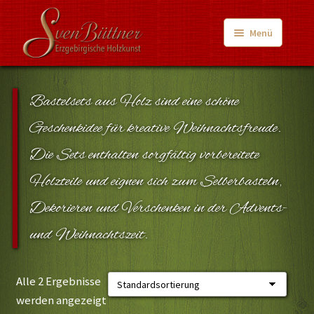
Zur
Zum
Menü
Navigation
Inhalt
springen
springen
Start
Bastelsets aus Holz sind eine schöne
AGB und Kundeninformationen
Geschenkidee für kreative Weihnachtsfreude.
Datenschutzerklärung
Die Sets enthalten sorgfältig vorbereitete
Echtheit von Bewertungen
Holzteile und eignen sich zum Selberbasteln,
Dekorieren und Verschenken in der Advents-
Impressum
und Weihnachtszeit.
Kasse
Alle 2 Ergebnisse
Mein Konto
werden angezeigt