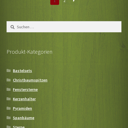
1
2
Suchen
nach:
Produkt-Kategorien
Bastelsets
Christbaumspitzen
Fenstersterne
Kerzenhalter
Pyramiden
Spanbäume
Sterne