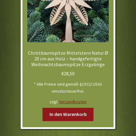
Shop
Über uns
Vertrag widerrufen
Christbaumspitze Mittelstern Natur Ø
Warenkorb
20 cm aus Holz – handgefertigte
Weihnachtsbaumspitze Erzgebirge
Widerrufsbelehrung / Muster-Widerrufsformular
€
28,50
* Alle Preise sind gemäß §19 (1) UStG
Zahlung und Versand
umsatzsteuerfrei.
zzgl.
Versandkosten
In den Warenkorb