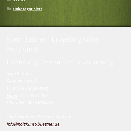
Unkategorisiert
Sven Büttner - Erzgebirgische
Holzkunst
Herstellung - Verkauf - Schauvorführung
Sven Büttner
Siedlungsweg 6
D - 01774 Klingenberg
Mobil:
0172 35 37 398
USt.-IdNr.: DE343684456
Oder schreiben Sie eine e-Mail an:
info@holzkunst-buettner.de