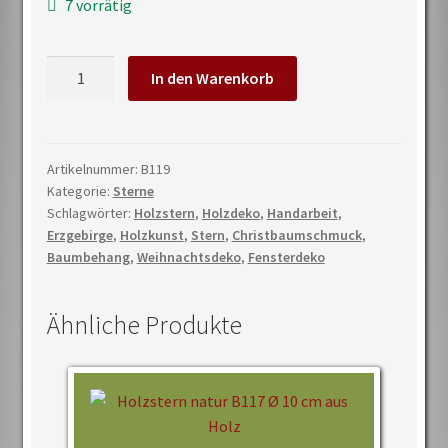
7 vorrätig
Holzstern
In den Warenkorb
Ø
10
cm
aus
Artikelnummer:
B119
Kategorie:
Sterne
Holz
Schlagwörter:
Holzstern
,
Holzdeko
,
Handarbeit
,
handgefertigt
Erzgebirge
,
Holzkunst
,
Stern
,
Christbaumschmuck
,
–
Baumbehang
,
Weihnachtsdeko
,
Fensterdeko
Christbaumschmuck
Weihnachtsdeko
Erzgebirge
Ähnliche Produkte
Menge