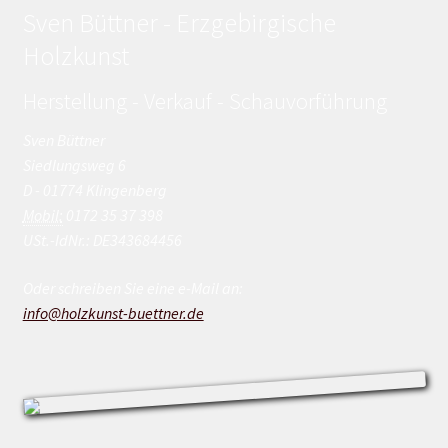
Sven Büttner - Erzgebirgische
Holzkunst
Herstellung - Verkauf - Schauvorführung
Sven Büttner
Siedlungsweg 6
D - 01774 Klingenberg
Mobil:
0172 35 37 398
USt.-IdNr.: DE343684456
Oder schreiben Sie eine e-Mail an:
info@holzkunst-buettner.de