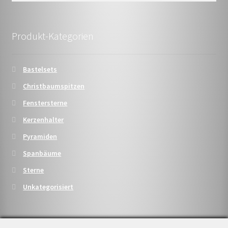
Produkt-Kategorien
Bastelsets
Christbaumspitzen
Fenstersterne
Kerzenhalter
Pyramiden
Spanbäume
Sterne
Unkategorisiert